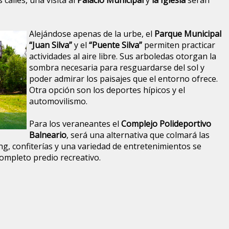
calles, una visita al
Palacio Municipal
y
la Iglesia
serán
Alejándose apenas de la urbe, el
Parque Municipal
“Juan Silva”
y el
“Puente Silva”
permiten practicar
actividades al aire libre. Sus arboledas otorgan la
sombra necesaria para resguardarse del sol y
poder admirar los paisajes que el entorno ofrece.
Otra opción son los deportes hípicos y el
automovilismo.
Para los veraneantes el
Complejo Polideportivo
Balneario
, será una alternativa que colmará las
ing, confiterías y una variedad de entretenimientos se
ompleto predio recreativo.