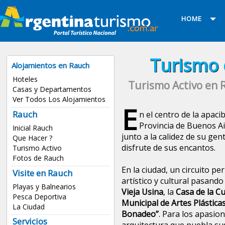
HOME
Turismo 
Alojamientos en Rauch
Hoteles
Turismo Activo en R
Casas y Departamentos
Ver Todos Los Alojamientos
E
Rauch
n el centro de la apaci
Provincia de Buenos A
Inicial Rauch
junto a la calidez de su gent
Que Hacer ?
disfrute de sus encantos.
Turismo Activo
Fotos de Rauch
En la ciudad, un circuito pe
Visite en Rauch
artístico y cultural pasando
Playas y Balnearios
Vieja Usina
, la
Casa de la Cu
Pesca Deportiva
Municipal de Artes Plástica
La Ciudad
Bonadeo”
. Para los apasio
Servicios