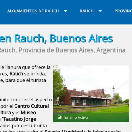
ALOJAMIENTOS DE RAUCH
RAUCH
PROVINC
en Rauch, Buenos Aires
auch, Provincia de Buenos Aires, Argentina
ble llanura que ofrece la
ires,
Rauch
se brinda,
e, para que el turista
rmite conocer el aspecto
 por el
Centro Cultural
ltura
y el
Museo
Turismo Activo
s “Faustino Jorge
nados por descubrir la