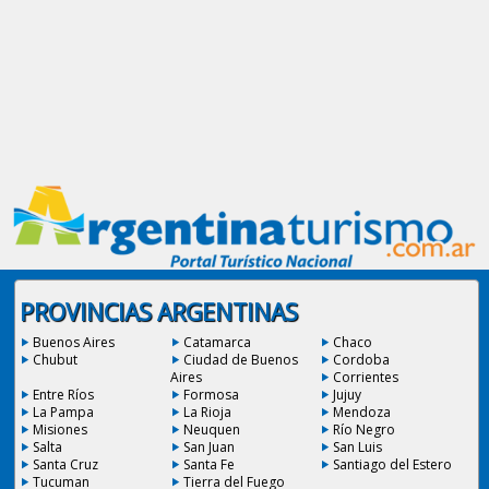
PROVINCIAS ARGENTINAS
Buenos Aires
Catamarca
Chaco
Chubut
Ciudad de Buenos
Cordoba
Aires
Corrientes
Entre Ríos
Formosa
Jujuy
La Pampa
La Rioja
Mendoza
Misiones
Neuquen
Río Negro
Salta
San Juan
San Luis
Santa Cruz
Santa Fe
Santiago del Estero
Tucuman
Tierra del Fuego