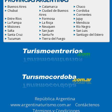
Buenos Aires
Catamarca
Chaco
Chubut
Ciudad de Buenos
Cordoba
Aires
Corrientes
Entre Ríos
Formosa
Jujuy
La Pampa
La Rioja
Mendoza
Misiones
Neuquen
Río Negro
Salta
San Juan
San Luis
Santa Cruz
Santa Fe
Santiago del Estero
Tucuman
Tierra del Fuego
República Argentina
|
www.argentinaturismo.com.ar
|
Contáctenos
|
Términos y Condiciones
.