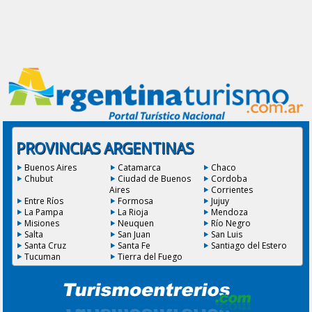
PROVINCIAS ARGENTINAS
Buenos Aires
Catamarca
Chaco
Chubut
Ciudad de Buenos
Cordoba
Aires
Corrientes
Entre Ríos
Formosa
Jujuy
La Pampa
La Rioja
Mendoza
Misiones
Neuquen
Río Negro
Salta
San Juan
San Luis
Santa Cruz
Santa Fe
Santiago del Estero
Tucuman
Tierra del Fuego