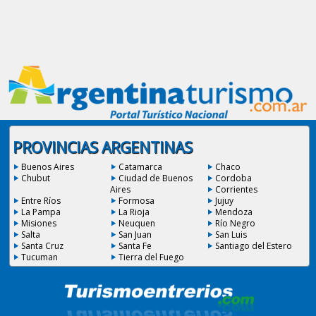
PROVINCIAS ARGENTINAS
Buenos Aires
Catamarca
Chaco
Chubut
Ciudad de Buenos
Cordoba
Aires
Corrientes
Entre Ríos
Formosa
Jujuy
La Pampa
La Rioja
Mendoza
Misiones
Neuquen
Río Negro
Salta
San Juan
San Luis
Santa Cruz
Santa Fe
Santiago del Estero
Tucuman
Tierra del Fuego