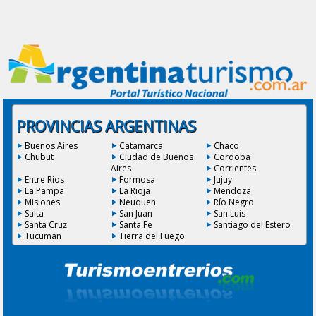
PROVINCIAS ARGENTINAS
Buenos Aires
Catamarca
Chaco
Chubut
Ciudad de Buenos
Cordoba
Aires
Corrientes
Entre Ríos
Formosa
Jujuy
La Pampa
La Rioja
Mendoza
Misiones
Neuquen
Río Negro
Salta
San Juan
San Luis
Santa Cruz
Santa Fe
Santiago del Estero
Tucuman
Tierra del Fuego