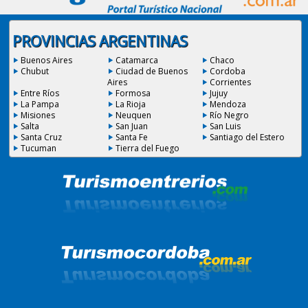
PROVINCIAS ARGENTINAS
Buenos Aires
Catamarca
Chaco
Chubut
Ciudad de Buenos
Cordoba
Aires
Corrientes
Entre Ríos
Formosa
Jujuy
La Pampa
La Rioja
Mendoza
Misiones
Neuquen
Río Negro
Salta
San Juan
San Luis
Santa Cruz
Santa Fe
Santiago del Estero
Tucuman
Tierra del Fuego