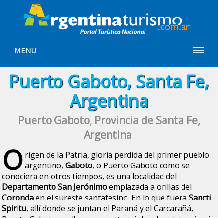
MENU
Puerto Gaboto, Santa Fe,
Argentina
Puerto Gaboto, Provincia de Santa Fe,
Argentina
O
rigen de la Patria, gloria perdida del primer pueblo
argentino,
Gaboto
, o Puerto Gaboto como se
conociera en otros tiempos, es una localidad del
Departamento San Jerónimo
emplazada a orillas del
Coronda
en el sureste santafesino. En lo que fuera
Sancti
Spiritu
, allí donde se juntan el Paraná y el Carcarañá,