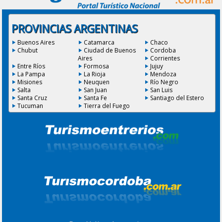
PROVINCIAS ARGENTINAS
Buenos Aires
Catamarca
Chaco
Chubut
Ciudad de Buenos
Cordoba
Aires
Corrientes
Entre Ríos
Formosa
Jujuy
La Pampa
La Rioja
Mendoza
Misiones
Neuquen
Río Negro
Salta
San Juan
San Luis
Santa Cruz
Santa Fe
Santiago del Estero
Tucuman
Tierra del Fuego