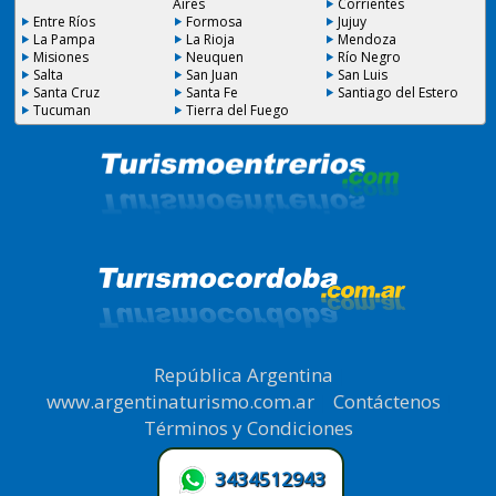
Aires
Corrientes
Entre Ríos
Formosa
Jujuy
La Pampa
La Rioja
Mendoza
Misiones
Neuquen
Río Negro
Salta
San Juan
San Luis
Santa Cruz
Santa Fe
Santiago del Estero
Tucuman
Tierra del Fuego
República Argentina
|
www.argentinaturismo.com.ar
|
Contáctenos
|
Términos y Condiciones
.
3434512943