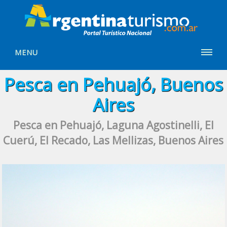
MENU
Pesca en Pehuajó, Buenos
Aires
Pesca en Pehuajó, Laguna Agostinelli, El
Cuerú, El Recado, Las Mellizas, Buenos Aires