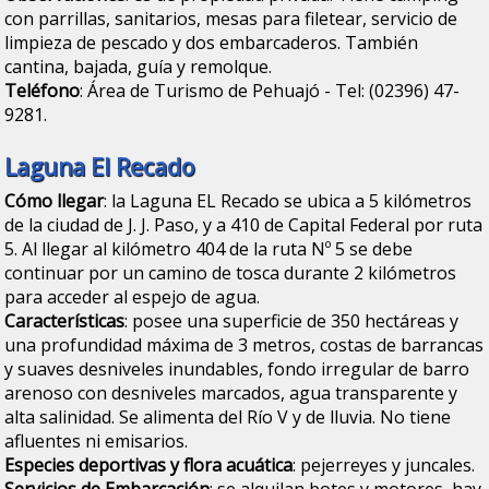
con parrillas, sanitarios, mesas para filetear, servicio de
limpieza de pescado y dos embarcaderos. También
cantina, bajada, guía y remolque.
Teléfono
: Área de Turismo de Pehuajó - Tel: (02396) 47-
9281.
Laguna El Recado
Cómo llegar
: la Laguna EL Recado se ubica a 5 kilómetros
de la ciudad de J. J. Paso, y a 410 de Capital Federal por ruta
5. Al llegar al kilómetro 404 de la ruta Nº 5 se debe
continuar por un camino de tosca durante 2 kilómetros
para acceder al espejo de agua.
Características
: posee una superficie de 350 hectáreas y
una profundidad máxima de 3 metros, costas de barrancas
y suaves desniveles inundables, fondo irregular de barro
arenoso con desniveles marcados, agua transparente y
alta salinidad. Se alimenta del Río V y de lluvia. No tiene
afluentes ni emisarios.
Especies deportivas y flora acuática
: pejerreyes y juncales.
Servicios de Embarcación
: se alquilan botes y motores, hay