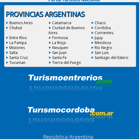
PROVINCIAS ARGENTINAS
Buenos Aires
Catamarca
Chaco
Chubut
Ciudad de Buenos
Cordoba
Aires
Corrientes
Entre Ríos
Formosa
Jujuy
La Pampa
La Rioja
Mendoza
Misiones
Neuquen
Río Negro
Salta
San Juan
San Luis
Santa Cruz
Santa Fe
Santiago del Estero
Tucuman
Tierra del Fuego
República Argentina
|