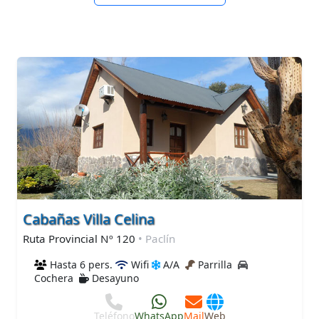
Cabañas Villa Celina
Ruta Provincial Nº 120
• Paclín
Hasta 6 pers.
Wifi
A/A
Parrilla
Cochera
Desayuno
Teléfono
WhatsApp
Mail
Web