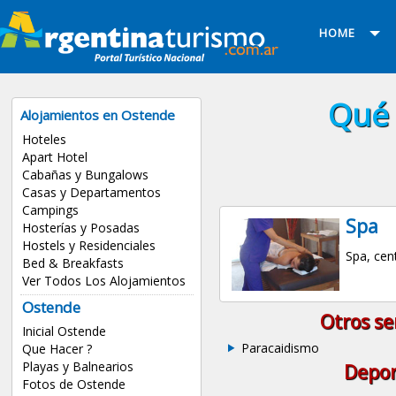
HOME
Qué 
Alojamientos en Ostende
Hoteles
Apart Hotel
Cabañas y Bungalows
Casas y Departamentos
Campings
Spa
Hosterías y Posadas
Hostels y Residenciales
Spa, cent
Bed & Breakfasts
Ver Todos Los Alojamientos
Ostende
Otros se
Inicial Ostende
Paracaidismo
Que Hacer ?
Playas y Balnearios
Depor
Fotos de Ostende