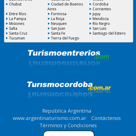
Chubut
Ciudad de Buenos
Cordoba
Aires
Corrientes
Entre Ríos
Formosa
Jujuy
La Pampa
La Rioja
Mendoza
Misiones
Neuquen
Río Negro
Salta
San Juan
San Luis
Santa Cruz
Santa Fe
Santiago del Estero
Tucuman
Tierra del Fuego
República Argentina
|
www.argentinaturismo.com.ar
|
Contáctenos
|
Términos y Condiciones
.