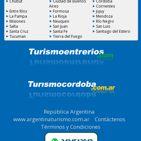
Chubut
Ciudad de Buenos
Cordoba
Aires
Corrientes
Entre Ríos
Formosa
Jujuy
La Pampa
La Rioja
Mendoza
Misiones
Neuquen
Río Negro
Salta
San Juan
San Luis
Santa Cruz
Santa Fe
Santiago del Estero
Tucuman
Tierra del Fuego
República Argentina
|
www.argentinaturismo.com.ar
|
Contáctenos
|
Términos y Condiciones
.