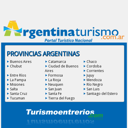
PROVINCIAS ARGENTINAS
Buenos Aires
Catamarca
Chaco
Chubut
Ciudad de Buenos
Cordoba
Aires
Corrientes
Entre Ríos
Formosa
Jujuy
La Pampa
La Rioja
Mendoza
Misiones
Neuquen
Río Negro
Salta
San Juan
San Luis
Santa Cruz
Santa Fe
Santiago del Estero
Tucuman
Tierra del Fuego