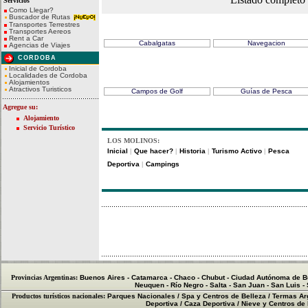
Servicios
Como Llegar?
Buscador de Rutas
Transportes Terrestres
Turismo Aventura
Transportes Aereos
Rent a Car
Cabalgatas
Navegacion
Agencias de Viajes
CORDOBA
Inicial de Cordoba
Localidades de Cordoba
Deportes
Alojamientos
Atractivos Turisticos
Campos de Golf
Guías de Pesca
Agregue su:
Alojamiento
Servicio Turístico
LOS MOLINOS:
Inicial
Que hacer?
Historia
Turismo Activo
Pesca
|
|
|
|
Deportiva
Campings
|
Provincias Argentinas:
Buenos Aires
-
Catamarca
-
Chaco
-
Chubut
-
Ciudad Autónoma de B
Neuquen
-
Río Negro
-
Salta
-
San Juan
-
San Luis
-
Productos turísticos nacionales:
Parques Nacionales
/
Spa y Centros de Belleza
/
Termas Ar
Deportiva
/
Caza Deportiva
/
Nieve y Centros de