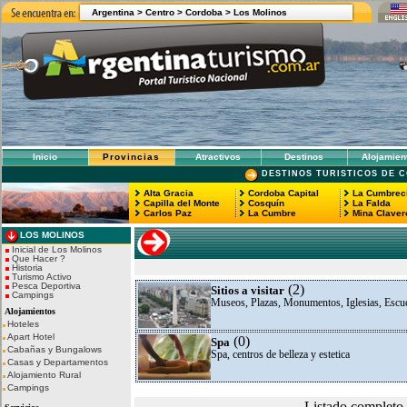
Argentina >
Centro >
Cordoba >
Los Molinos
Inicio
Provincias
Atractivos
Destinos
Alojamien
DESTINOS TURISTICOS DE 
Alta Gracia
Cordoba Capital
La Cumbreci
Capilla del Monte
Cosquín
La Falda
Carlos Paz
La Cumbre
Mina Claver
LOS MOLINOS
Inicial de Los Molinos
Que Hacer ?
Historia
Turismo Activo
Pesca Deportiva
(2)
Sitios a visitar
Campings
Museos, Plazas, Monumentos, Iglesias, Escu
Alojamientos
Hoteles
Apart Hotel
(0)
Spa
Cabañas y Bungalows
Spa, centros de belleza y estetica
Casas y Departamentos
Alojamiento Rural
Campings
Listado completo