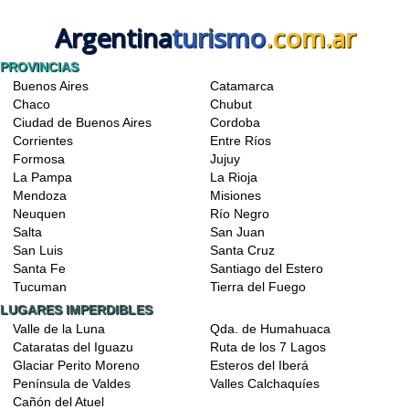
Argentina
turismo
.com.ar
PROVINCIAS
Buenos Aires
Catamarca
Chaco
Chubut
Ciudad de Buenos Aires
Cordoba
Corrientes
Entre Ríos
Formosa
Jujuy
La Pampa
La Rioja
Mendoza
Misiones
Neuquen
Río Negro
Salta
San Juan
San Luis
Santa Cruz
Santa Fe
Santiago del Estero
Tucuman
Tierra del Fuego
LUGARES IMPERDIBLES
Valle de la Luna
Qda. de Humahuaca
Cataratas del Iguazu
Ruta de los 7 Lagos
Glaciar Perito Moreno
Esteros del Iberá
Península de Valdes
Valles Calchaquíes
Cañón del Atuel