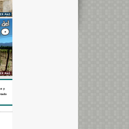
s y
stado