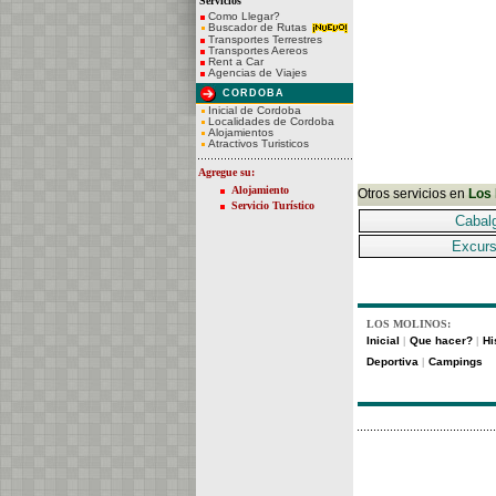
Servicios
Como Llegar?
Buscador de Rutas
Transportes Terrestres
Transportes Aereos
Rent a Car
Agencias de Viajes
CORDOBA
Inicial de Cordoba
Localidades de Cordoba
Alojamientos
Atractivos Turisticos
Agregue su:
Alojamiento
Otros servicios en
Los 
Servicio Turístico
Cabal
Excurs
LOS MOLINOS:
Inicial
Que hacer?
Hi
|
|
Deportiva
Campings
|