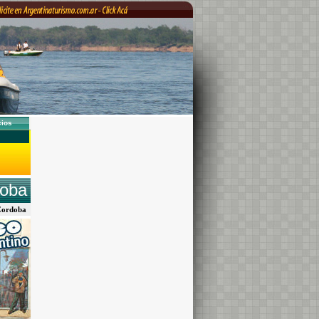
cios
doba
, Cordoba