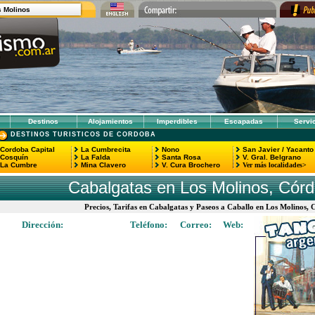
s Molinos
Destinos
Alojamientos
Imperdibles
Escapadas
Servi
DESTINOS TURISTICOS DE CORDOBA
Cordoba Capital
La Cumbrecita
Nono
San Javier
/
Yacanto
Cosquín
La Falda
Santa Rosa
V. Gral. Belgrano
La Cumbre
Mina Clavero
V. Cura Brochero
Ver más localidades>
Cabalgatas en Los Molinos, Cór
Precios, Tarifas en Cabalgatas y Paseos a Caballo en Los Molinos
Dirección:
Teléfono:
Correo:
Web: