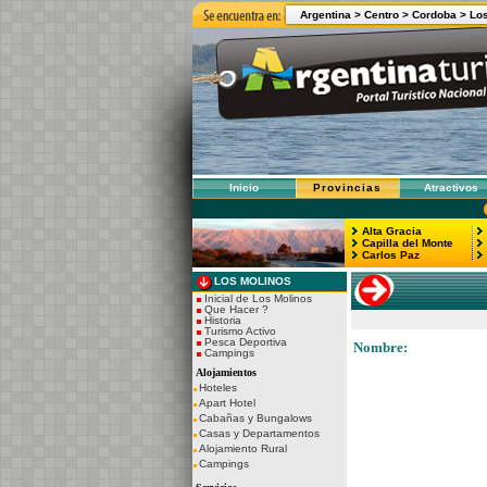
Argentina >
Centro >
Cordoba >
Lo
Inicio
Provincias
Atractivos
Alta Gracia
Capilla del Monte
Carlos Paz
LOS MOLINOS
Inicial de Los Molinos
Que Hacer ?
Historia
Turismo Activo
Pesca Deportiva
Nombre:
Campings
Alojamientos
Hoteles
Apart Hotel
Cabañas y Bungalows
Casas y Departamentos
Alojamiento Rural
Campings