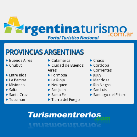
PROVINCIAS ARGENTINAS
Buenos Aires
Catamarca
Chaco
Chubut
Ciudad de Buenos
Cordoba
Aires
Corrientes
Entre Ríos
Formosa
Jujuy
La Pampa
La Rioja
Mendoza
Misiones
Neuquen
Río Negro
Salta
San Juan
San Luis
Santa Cruz
Santa Fe
Santiago del Estero
Tucuman
Tierra del Fuego