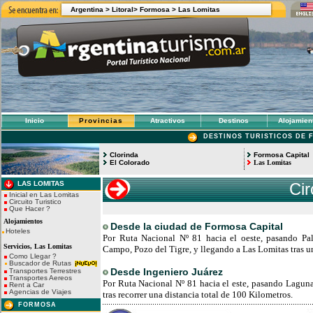
Argentina >
Litoral>
Formosa >
Las Lomitas
Inicio
Provincias
Atractivos
Destinos
Alojamien
DESTINOS TURISTICOS DE 
Clorinda
Formosa Capital
El Colorado
Las Lomitas
LAS LOMITAS
Cir
Inicial en Las Lomitas
Circuito Turistico
Que Hacer ?
Alojamientos
Desde la
ciudad de Formosa Capital
Hoteles
Por Ruta Nacional Nº 81 hacia el oeste, pasando Palo
Servicios, Las Lomitas
Campo, Pozo del Tigre, y llegando a Las Lomitas tras u
Como Llegar ?
Buscador de Rutas
Desde Ingeniero Juárez
Transportes Terrestres
Transportes Aereos
Por Ruta Nacional Nº 81 hacia el este, pasando Lagun
Rent a Car
Agencias de Viajes
tras recorrer una distancia total de 100 Kilometros.
FORMOSA