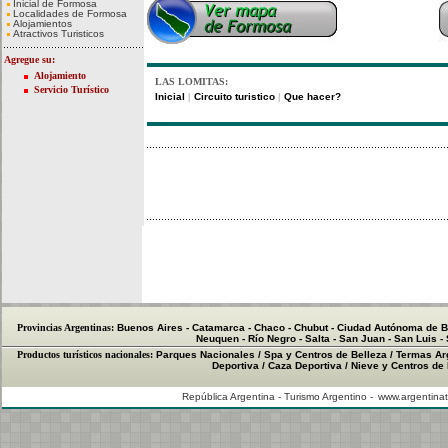
Inicial de Formosa
Localidades de Formosa
Alojamientos
Atractivos Turisticos
Agregue su:
Alojamiento
LAS LOMITAS:
Servicio Turístico
Inicial
Circuito turistico
Que hacer?
|
|
Provincias Argentinas:
Buenos Aires
-
Catamarca
-
Chaco
-
Chubut
-
Ciudad Autónoma de B
Neuquen
-
Río Negro
-
Salta
-
San Juan
-
San Luis
-
Productos turísticos nacionales:
Parques Nacionales
/
Spa y Centros de Belleza
/
Termas Ar
Deportiva
/
Caza Deportiva
/
Nieve y Centros de
República Argentina - Turismo Argentino -
www.argentinat