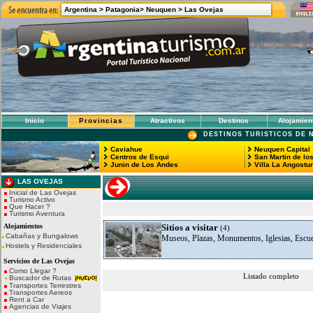
Argentina >
Patagonia>
Neuquen >
Las Ovejas
Inicio
Provincias
Atractivos
Destinos
Alojamien
DESTINOS TURISTICOS DE 
Caviahue
Neuquen Capital
Centros de Esqui
San Martin de lo
Junin de Los Andes
Villa La Angostu
LAS OVEJAS
Inicial de Las Ovejas
Turismo Activo
Que Hacer ?
Turismo Aventura
Alojamientos
Sitios a visitar
(4)
Cabañas y Bungalows
Museos, Plazas, Monumentos, Iglesias, Escue
Hostels y Residenciales
Servicios de Las Ovejas
Como Llegar ?
Listado completo
Buscador de Rutas
Transportes Terrestres
Transportes Aereos
Rent a Car
Agencias de Viajes