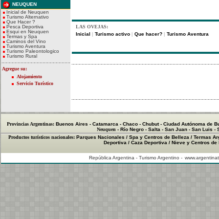
NEUQUEN
Inicial de Neuquen
Turismo Alternativo
Que Hacer ?
Pesca Deportiva
LAS OVEJAS:
Esqui en Neuquen
Inicial
Turismo activo
Que hacer?
Turismo Aventura
|
|
|
Termas y Spa
Caminos del Vino
Turismo Aventura
Turismo Paleontologico
Turismo Rural
Agregue su:
Alojamiento
Servicio Turístico
Provincias Argentinas:
Buenos Aires
-
Catamarca
-
Chaco
-
Chubut
-
Ciudad Autónoma de B
Neuquen
-
Río Negro
-
Salta
-
San Juan
-
San Luis
-
Productos turísticos nacionales:
Parques Nacionales
/
Spa y Centros de Belleza
/
Termas Ar
Deportiva
/
Caza Deportiva
/
Nieve y Centros de
República Argentina - Turismo Argentino -
www.argentinat