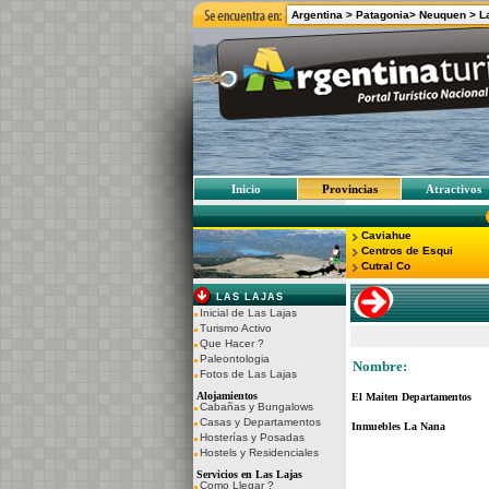
Argentina >
Patagonia>
Neuquen >
L
Inicio
Provincias
Atractivos
Caviahue
Centros de Esqui
Cutral Co
LAS LAJAS
Inicial de Las Lajas
Turismo Activo
Que Hacer ?
Paleontologia
Nombre:
Fotos de Las Lajas
Alojamientos
El Maiten Departamentos
Cabañas y Bungalows
Casas y Departamentos
Inmuebles La Nana
Hosterías y Posadas
Hostels y Residenciales
Servicios en Las Lajas
Como Llegar ?