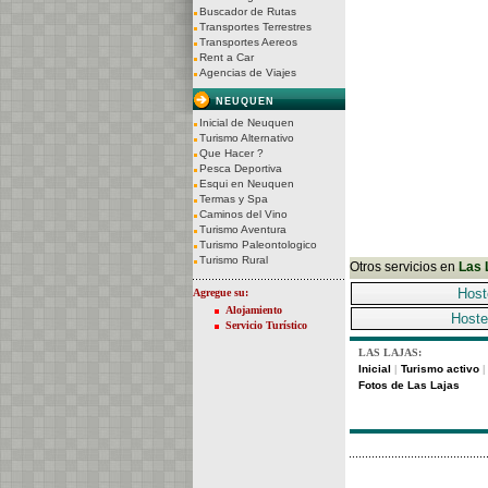
Buscador de Rutas
Transportes Terrestres
Transportes Aereos
Rent a Car
Agencias de Viajes
NEUQUEN
Inicial de Neuquen
Turismo Alternativo
Que Hacer ?
Pesca Deportiva
Esqui en Neuquen
Termas y Spa
Caminos del Vino
Turismo Aventura
Turismo Paleontologico
Turismo Rural
Otros servicios en
Las 
Host
Agregue su:
Alojamiento
Hoste
Servicio Turístico
LAS LAJAS:
Inicial
Turismo activo
|
|
Fotos de Las Lajas