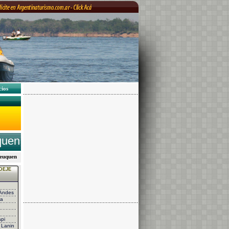
cios
quen
 Neuquen
DEJE
 Andes
ra
pi
 Lanin