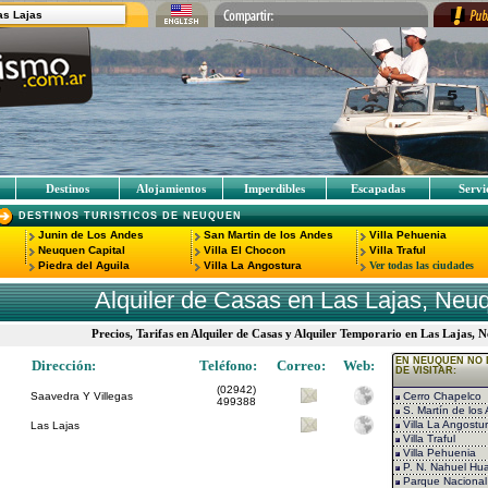
as Lajas
Destinos
Alojamientos
Imperdibles
Escapadas
Servi
DESTINOS TURISTICOS DE NEUQUEN
Junin de Los Andes
San Martin de los Andes
Villa Pehuenia
Neuquen Capital
Villa El Chocon
Villa Traful
Piedra del Aguila
Villa La Angostura
Ver todas las ciudades
Alquiler de Casas en Las Lajas, Neu
Precios, Tarifas en Alquiler de Casas y Alquiler Temporario en Las Lajas,
EN NEUQUEN NO 
Dirección:
Teléfono:
Correo:
Web:
DE VISITAR:
(02942)
Saavedra Y Villegas
Cerro Chapelco
499388
S. Martín de los
Villa La Angostu
Las Lajas
Villa Traful
Villa Pehuenia
P. N. Nahuel Hua
Parque Nacional