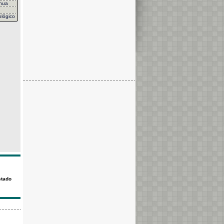
hua
lógico
stado