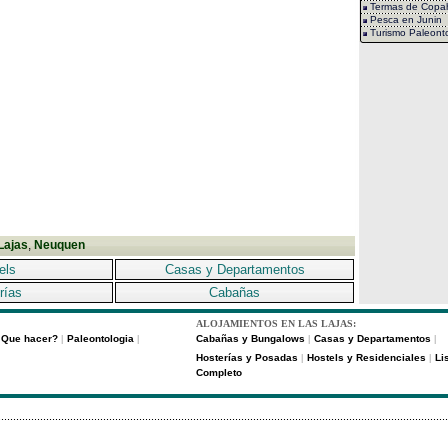
Termas de Copa
Pesca en Junin
Turismo Paleonto
Lajas
,
Neuquen
els
Casas y Departamentos
rías
Cabañas
ALOJAMIENTOS EN LAS LAJAS:
Que hacer?
Paleontologia
Cabañas y Bungalows
Casas y Departamentos
|
|
|
|
Hosterías y Posadas
Hostels y Residenciales
Li
|
|
Completo