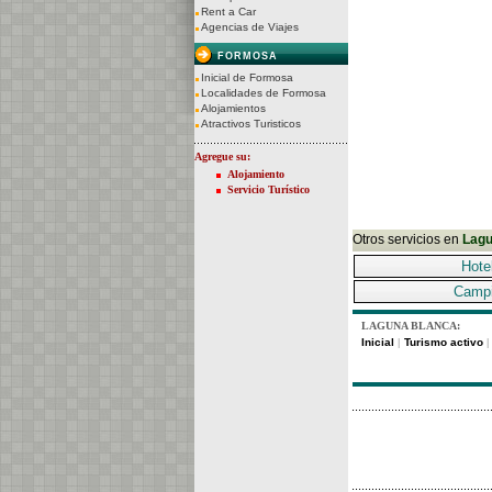
Rent a Car
Agencias de Viajes
FORMOSA
Inicial de Formosa
Localidades de Formosa
Alojamientos
Atractivos Turisticos
Agregue su:
Alojamiento
Servicio Turístico
Otros servicios en
Lagu
Hote
Camp
LAGUNA BLANCA:
Inicial
Turismo activo
|
|