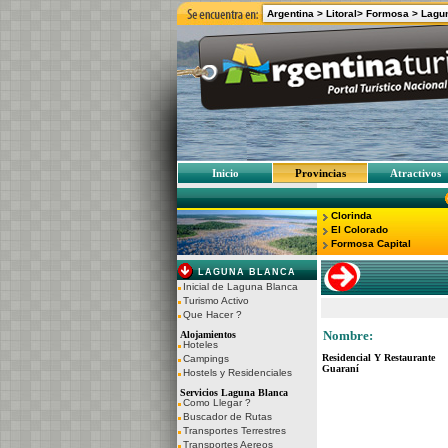
Argentina >
Litoral>
Formosa >
Lagu
Inicio
Provincias
Atractivos
Clorinda
El Colorado
Formosa Capital
LAGUNA BLANCA
Inicial de Laguna Blanca
Turismo Activo
Que Hacer ?
Nombre:
Alojamientos
Hoteles
Residencial Y Restaurante
Campings
Guaraní
Hostels y Residenciales
Servicios Laguna Blanca
Como Llegar ?
Buscador de Rutas
Transportes Terrestres
Transportes Aereos