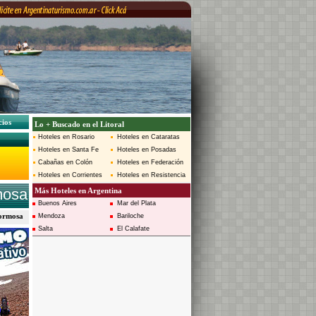
cios
Lo + Buscado en el Litoral
Hoteles en Rosario
Hoteles en Cataratas
Hoteles en Santa Fe
Hoteles en Posadas
Cabañas en Colón
Hoteles en Federación
Hoteles en Corrientes
Hoteles en Resistencia
mosa
Más Hoteles en Argentina
Buenos Aires
Mar del Plata
 Formosa
Mendoza
Bariloche
Salta
El Calafate