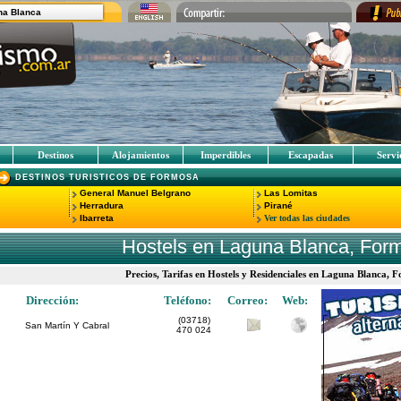
na Blanca
Destinos
Alojamientos
Imperdibles
Escapadas
Servi
DESTINOS TURISTICOS DE FORMOSA
General Manuel Belgrano
Las Lomitas
Herradura
Pirané
Ibarreta
Ver todas las ciudades
Hostels en Laguna Blanca, For
Precios, Tarifas en Hostels y Residenciales en Laguna Blanca,
Dirección:
Teléfono:
Correo:
Web:
(03718)
San Martín Y Cabral
470 024