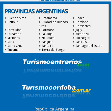
PROVINCIAS ARGENTINAS
Buenos Aires
Catamarca
Chaco
Chubut
Ciudad de Buenos
Cordoba
Aires
Corrientes
Entre Ríos
Formosa
Jujuy
La Pampa
La Rioja
Mendoza
Misiones
Neuquen
Río Negro
Salta
San Juan
San Luis
Santa Cruz
Santa Fe
Santiago del Estero
Tucuman
Tierra del Fuego
República Argentina
|