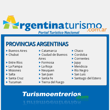
PROVINCIAS ARGENTINAS
Buenos Aires
Catamarca
Chaco
Chubut
Ciudad de Buenos
Cordoba
Aires
Corrientes
Entre Ríos
Formosa
Jujuy
La Pampa
La Rioja
Mendoza
Misiones
Neuquen
Río Negro
Salta
San Juan
San Luis
Santa Cruz
Santa Fe
Santiago del Estero
Tucuman
Tierra del Fuego