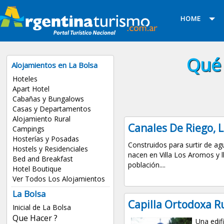
HOME
Qué 
Alojamientos en La Bolsa
Hoteles
Apart Hotel
Cabañas y Bungalows
Casas y Departamentos
Alojamiento Rural
Canales De Riego, L
Campings
Hosterías y Posadas
Construidos para surtir de ag
Hostels y Residenciales
nacen en Villa Los Aromos y l
Bed and Breakfast
población....
Hotel Boutique
Ver Todos Los Alojamientos
La Bolsa
Capilla Ortodoxa R
Inicial de La Bolsa
Que Hacer ?
Una edifi