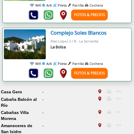
Wifi
A/A
Pileta
Parrilla
Cochera
FOTOS & PRECIOS
Complejo Soles Blancos
Elías López S / N - La Serranita
La Bolsa
Wifi
A/A
Pileta
Parrilla
Cochera
FOTOS & PRECIOS
Casa Gero
-
Cabaña Balcón al
-
Río
Cabañas Villa
-
Morena
Amaneceres de
-
San Isidro