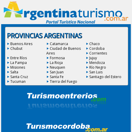
PROVINCIAS ARGENTINAS
Buenos Aires
Catamarca
Chaco
Chubut
Ciudad de Buenos
Cordoba
Aires
Corrientes
Entre Ríos
Formosa
Jujuy
La Pampa
La Rioja
Mendoza
Misiones
Neuquen
Río Negro
Salta
San Juan
San Luis
Santa Cruz
Santa Fe
Santiago del Estero
Tucuman
Tierra del Fuego