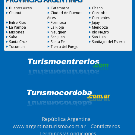
Buenos Aires
Catamarca
Chaco
Chubut
Ciudad de Buenos
Cordoba
Aires
Corrientes
Entre Ríos
Formosa
Jujuy
La Pampa
La Rioja
Mendoza
Misiones
Neuquen
Río Negro
Salta
San Juan
San Luis
Santa Cruz
Santa Fe
Santiago del Estero
Tucuman
Tierra del Fuego
República Argentina
|
www.argentinaturismo.com.ar
|
Contáctenos
|
Términos y Condiciones
.