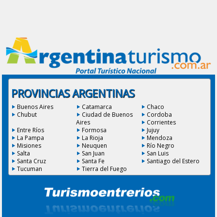
PROVINCIAS ARGENTINAS
Buenos Aires
Catamarca
Chaco
Chubut
Ciudad de Buenos
Cordoba
Aires
Corrientes
Entre Ríos
Formosa
Jujuy
La Pampa
La Rioja
Mendoza
Misiones
Neuquen
Río Negro
Salta
San Juan
San Luis
Santa Cruz
Santa Fe
Santiago del Estero
Tucuman
Tierra del Fuego