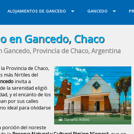
ALOJAMIENTOS DE GANCEDO
GANCEDO
PR
o en Gancedo, Chaco
n Gancedo, Provincia de Chaco, Argentina
 la Provincia de Chaco,
s más fértiles del
ncedo
invita a
de la serenidad eligió
dad, y el encanto de los
an por sus calles
no ideal para olvidarse
Turismo Activo
a porción del noreste