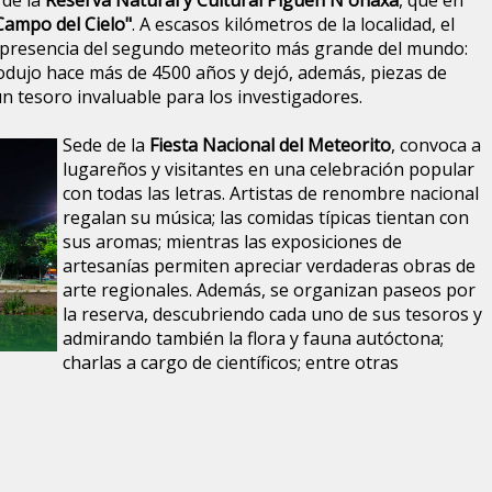
 de la
Reserva Natural y Cultural Pigüen N'onaxá
, que en
Campo del Cielo"
. A escasos kilómetros de la localidad, el
a presencia del segundo meteorito más grande del mundo:
dujo hace más de 4500 años y dejó, además, piezas de
n tesoro invaluable para los investigadores.
Sede de la
Fiesta Nacional del Meteorito
, convoca a
lugareños y visitantes en una celebración popular
con todas las letras. Artistas de renombre nacional
regalan su música; las comidas típicas tientan con
sus aromas; mientras las exposiciones de
artesanías permiten apreciar verdaderas obras de
arte regionales. Además, se organizan paseos por
la reserva, descubriendo cada uno de sus tesoros y
admirando también la flora y fauna autóctona;
charlas a cargo de científicos; entre otras