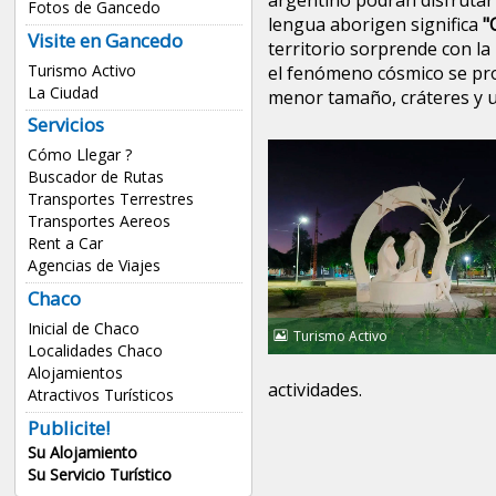
argentino podrán disfrutar
Fotos de Gancedo
lengua aborigen significa
"
Visite en Gancedo
territorio sorprende con l
Turismo Activo
el fenómeno cósmico se pro
La Ciudad
menor tamaño, cráteres y u
Servicios
Cómo Llegar ?
Buscador de Rutas
Transportes Terrestres
Transportes Aereos
Rent a Car
Agencias de Viajes
Chaco
Inicial de Chaco
Turismo Activo
Localidades Chaco
Alojamientos
actividades.
Atractivos Turísticos
Publicite!
Su Alojamiento
Su Servicio Turístico