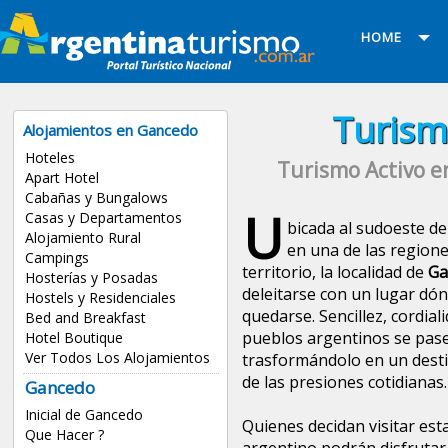
HOME
Turism
Alojamientos en Gancedo
Hoteles
Turismo Activo e
Apart Hotel
Cabañas y Bungalows
U
Casas y Departamentos
bicada al sudoeste de
Alojamiento Rural
en una de las regione
Campings
territorio, la localidad de
Ga
Hosterías y Posadas
deleitarse con un lugar dón
Hostels y Residenciales
quedarse. Sencillez, cordiali
Bed and Breakfast
pueblos argentinos se pase
Hotel Boutique
Ver Todos Los Alojamientos
trasformándolo en un desti
de las presiones cotidianas.
Gancedo
Inicial de Gancedo
Quienes decidan visitar est
Que Hacer ?