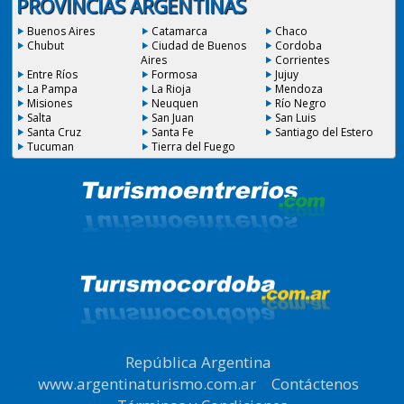
PROVINCIAS ARGENTINAS
Buenos Aires
Catamarca
Chaco
Chubut
Ciudad de Buenos
Cordoba
Aires
Corrientes
Entre Ríos
Formosa
Jujuy
La Pampa
La Rioja
Mendoza
Misiones
Neuquen
Río Negro
Salta
San Juan
San Luis
Santa Cruz
Santa Fe
Santiago del Estero
Tucuman
Tierra del Fuego
República Argentina
|
www.argentinaturismo.com.ar
|
Contáctenos
|