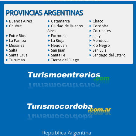
PROVINCIAS ARGENTINAS
Buenos Aires
Catamarca
Chaco
Chubut
Ciudad de Buenos
Cordoba
Aires
Corrientes
Entre Ríos
Formosa
Jujuy
La Pampa
La Rioja
Mendoza
Misiones
Neuquen
Río Negro
Salta
San Juan
San Luis
Santa Cruz
Santa Fe
Santiago del Estero
Tucuman
Tierra del Fuego
República Argentina
|