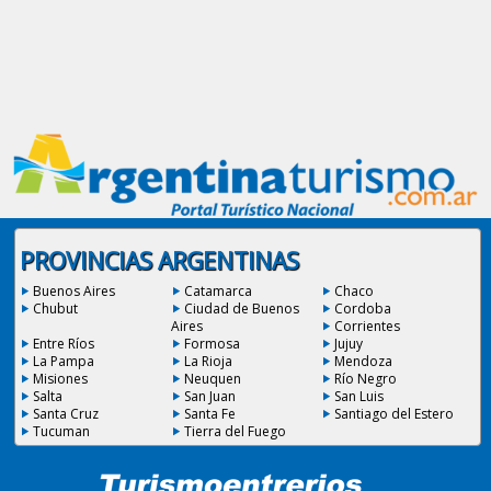
PROVINCIAS ARGENTINAS
Buenos Aires
Catamarca
Chaco
Chubut
Ciudad de Buenos
Cordoba
Aires
Corrientes
Entre Ríos
Formosa
Jujuy
La Pampa
La Rioja
Mendoza
Misiones
Neuquen
Río Negro
Salta
San Juan
San Luis
Santa Cruz
Santa Fe
Santiago del Estero
Tucuman
Tierra del Fuego