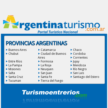
PROVINCIAS ARGENTINAS
Buenos Aires
Catamarca
Chaco
Chubut
Ciudad de Buenos
Cordoba
Aires
Corrientes
Entre Ríos
Formosa
Jujuy
La Pampa
La Rioja
Mendoza
Misiones
Neuquen
Río Negro
Salta
San Juan
San Luis
Santa Cruz
Santa Fe
Santiago del Estero
Tucuman
Tierra del Fuego