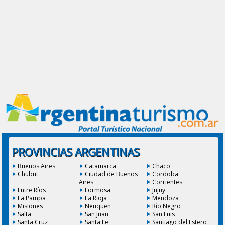
PROVINCIAS ARGENTINAS
Buenos Aires
Catamarca
Chaco
Chubut
Ciudad de Buenos
Cordoba
Aires
Corrientes
Entre Ríos
Formosa
Jujuy
La Pampa
La Rioja
Mendoza
Misiones
Neuquen
Río Negro
Salta
San Juan
San Luis
Santa Cruz
Santa Fe
Santiago del Estero