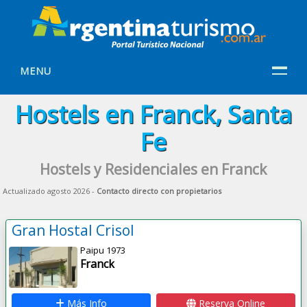
MENU
Hostels en Franck, Santa
Fe
Hostels y Residenciales en Franck
Actualizado agosto 2026 -
Contacto directo con propietarios
Gran Hostal Crisol
Paipu 1973
Franck
Más Info
Reserva Online