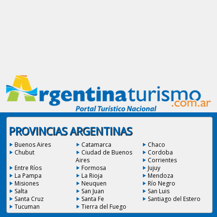
PROVINCIAS ARGENTINAS
Buenos Aires
Catamarca
Chaco
Chubut
Ciudad de Buenos
Cordoba
Aires
Corrientes
Entre Ríos
Formosa
Jujuy
La Pampa
La Rioja
Mendoza
Misiones
Neuquen
Río Negro
Salta
San Juan
San Luis
Santa Cruz
Santa Fe
Santiago del Estero
Tucuman
Tierra del Fuego