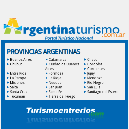
PROVINCIAS ARGENTINAS
Buenos Aires
Catamarca
Chaco
Chubut
Ciudad de Buenos
Cordoba
Aires
Corrientes
Entre Ríos
Formosa
Jujuy
La Pampa
La Rioja
Mendoza
Misiones
Neuquen
Río Negro
Salta
San Juan
San Luis
Santa Cruz
Santa Fe
Santiago del Estero
Tucuman
Tierra del Fuego