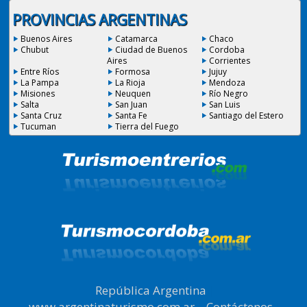
PROVINCIAS ARGENTINAS
Buenos Aires
Catamarca
Chaco
Chubut
Ciudad de Buenos
Cordoba
Aires
Corrientes
Entre Ríos
Formosa
Jujuy
La Pampa
La Rioja
Mendoza
Misiones
Neuquen
Río Negro
Salta
San Juan
San Luis
Santa Cruz
Santa Fe
Santiago del Estero
Tucuman
Tierra del Fuego
República Argentina
|
www.argentinaturismo.com.ar
|
Contáctenos
|