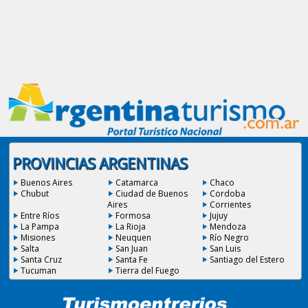
PROVINCIAS ARGENTINAS
Buenos Aires
Catamarca
Chaco
Chubut
Ciudad de Buenos
Cordoba
Aires
Corrientes
Entre Ríos
Formosa
Jujuy
La Pampa
La Rioja
Mendoza
Misiones
Neuquen
Río Negro
Salta
San Juan
San Luis
Santa Cruz
Santa Fe
Santiago del Estero
Tucuman
Tierra del Fuego