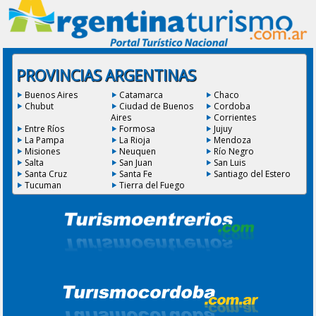
PROVINCIAS ARGENTINAS
Buenos Aires
Catamarca
Chaco
Chubut
Ciudad de Buenos
Cordoba
Aires
Corrientes
Entre Ríos
Formosa
Jujuy
La Pampa
La Rioja
Mendoza
Misiones
Neuquen
Río Negro
Salta
San Juan
San Luis
Santa Cruz
Santa Fe
Santiago del Estero
Tucuman
Tierra del Fuego