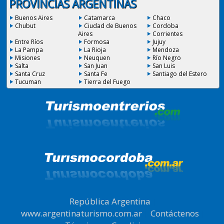
PROVINCIAS ARGENTINAS
Buenos Aires
Catamarca
Chaco
Chubut
Ciudad de Buenos
Cordoba
Aires
Corrientes
Entre Ríos
Formosa
Jujuy
La Pampa
La Rioja
Mendoza
Misiones
Neuquen
Río Negro
Salta
San Juan
San Luis
Santa Cruz
Santa Fe
Santiago del Estero
Tucuman
Tierra del Fuego
República Argentina
|
www.argentinaturismo.com.ar
|
Contáctenos
|