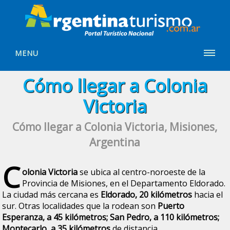
MENU
Cómo llegar a Colonia
Victoria
Cómo llegar a Colonia Victoria, Misiones,
Argentina
C
olonia Victoria
se ubica al centro-noroeste de la
Provincia de Misiones, en el Departamento Eldorado.
La ciudad más cercana es
Eldorado, 20 kilómetros
hacia el
sur. Otras localidades que la rodean son
Puerto
Esperanza, a 45 kilómetros; San Pedro, a 110 kilómetros;
Montecarlo, a 35 kilómetros
de distancia.