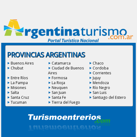
PROVINCIAS ARGENTINAS
Buenos Aires
Catamarca
Chaco
Chubut
Ciudad de Buenos
Cordoba
Aires
Corrientes
Entre Ríos
Formosa
Jujuy
La Pampa
La Rioja
Mendoza
Misiones
Neuquen
Río Negro
Salta
San Juan
San Luis
Santa Cruz
Santa Fe
Santiago del Estero
Tucuman
Tierra del Fuego