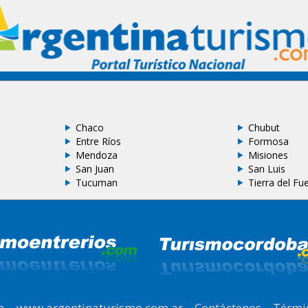
Chaco
Chubut
Entre Ríos
Formosa
Mendoza
Misiones
San Juan
San Luis
Tucuman
Tierra del Fu
a
|
www.argentinaturismo.com.ar
|
Contáctenos
|
Térmi