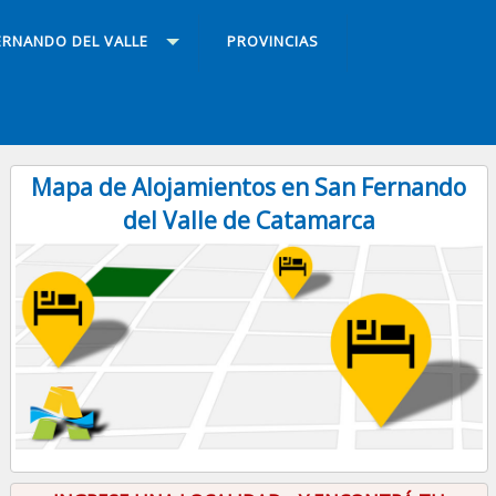
ERNANDO DEL VALLE
PROVINCIAS
Mapa de Alojamientos en San Fernando
del Valle de Catamarca