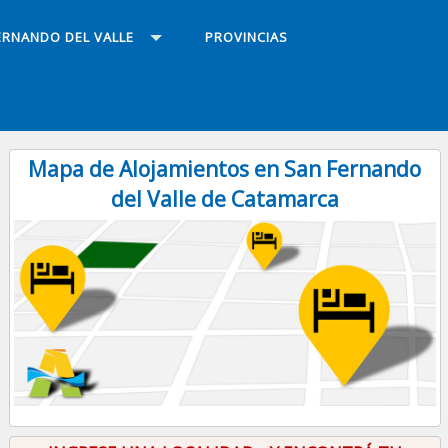
ERNANDO DEL VALLE
PROVINCIAS
Mapa de Alojamientos en San Fernando
del Valle de Catamarca