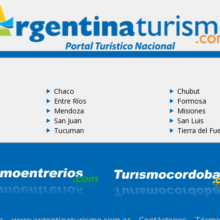
Chaco
Chubut
Entre Ríos
Formosa
Mendoza
Misiones
San Juan
San Luis
Tucuman
Tierra del Fu
a
|
www.argentinaturismo.com.ar
|
Contáctenos
|
Térmi