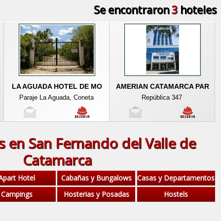
Se encontraron
3
hoteles
LA AGUADA HOTEL DE MO
AMERIAN CATAMARCA PAR
Paraje La Aguada, Coneta
República 347
s en San Fernando del Valle de
Catamarca
Apart Hotel
Cabañas y Bungalows
Casas y Departamentos
Campings
Hosterias y Posadas
Hostels