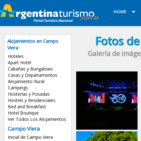
HOME
Fotos de
Alojamientos en Campo
Viera
Galería de imáge
Hoteles
Apart Hotel
Cabañas y Bungalows
Casas y Departamentos
Alojamiento Rural
Campings
Hosterías y Posadas
Hostels y Residenciales
Bed and Breakfast
Hotel Boutique
Ver Todos Los Alojamientos
Campo Viera
Inicial de Campo Viera