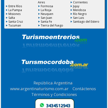
Aires
Corrientes
Entre Ríos
Formosa
Jujuy
La Pampa
La Rioja
Mendoza
Misiones
Neuquen
Río Negro
Salta
San Juan
San Luis
Santa Cruz
Santa Fe
Santiago del Estero
Tucuman
Tierra del Fuego
República Argentina
|
www.argentinaturismo.com.ar
|
Contáctenos
|
Términos y Condiciones
.
3434512943