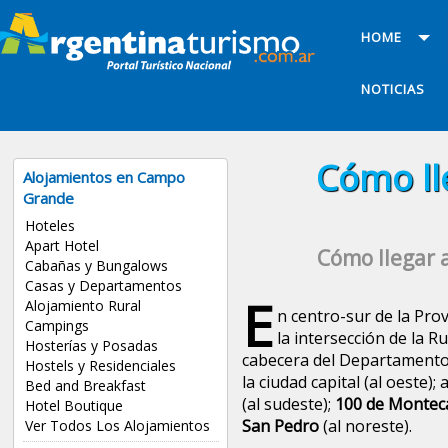
HOME
NOTICIAS
Cómo ll
Alojamientos en Campo
Grande
Hoteles
Apart Hotel
Cómo llegar 
Cabañas y Bungalows
Casas y Departamentos
E
Alojamiento Rural
n centro-sur de la Prov
Campings
la intersección de la Ru
Hosterías y Posadas
cabecera del Departamento
Hostels y Residenciales
la ciudad capital (al oeste); 
Bed and Breakfast
(al sudeste);
100 de Montec
Hotel Boutique
San Pedro
(al noreste).
Ver Todos Los Alojamientos