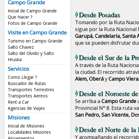
Campo Grande
Inicial de Campo Grande
Desde
Posadas
Que Hacer ?
Tomando por la Ruta Nacion
Fotos de Campo Grande
sigue por la Ruta Nacional 
Visite en Campo Grande
Garupá, Candelaria, Santa 
Turismo en Campo Grande
que se pueden disfrutar dur
Salto Chavez
Salto del Olvido y Salto
Desde el Sur de la Pr
Hruska
A través de la Ruta Naciona
Servicios
la ciudad. El recorrido atra
Como Llegar ?
Alem, Oberá
y
Campo Viera
Buscador de Rutas
Transportes Terrestres
Desde el Noroeste de
Transportes Aereos
Se arriba a
Campo Grande
a
Rent a Car
Provincial N° 8. Esta ruta v
Agencias de Viajes
San Pedro, San Vicente, Dos
Misiones
Inicial de Misiones
Desde el Norte de la 
Localidades Misiones
Y acompañando el recorrido 
Alojamientos