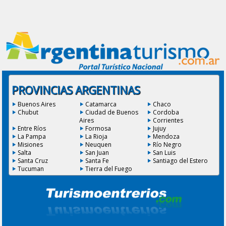
PROVINCIAS ARGENTINAS
Buenos Aires
Catamarca
Chaco
Chubut
Ciudad de Buenos
Cordoba
Aires
Corrientes
Entre Ríos
Formosa
Jujuy
La Pampa
La Rioja
Mendoza
Misiones
Neuquen
Río Negro
Salta
San Juan
San Luis
Santa Cruz
Santa Fe
Santiago del Estero
Tucuman
Tierra del Fuego