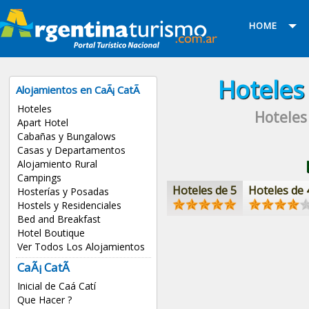
HOME
Hotele
Alojamientos en CaÃ¡ CatÃ­
Hoteles
Hoteles
Apart Hotel
Cabañas y Bungalows
Casas y Departamentos
Alojamiento Rural
Campings
Hoteles de 5
Hoteles de 
Hosterías y Posadas
Hostels y Residenciales
Bed and Breakfast
Hotel Boutique
Ver Todos Los Alojamientos
CaÃ¡ CatÃ­
Inicial de Caá Catí
Que Hacer ?